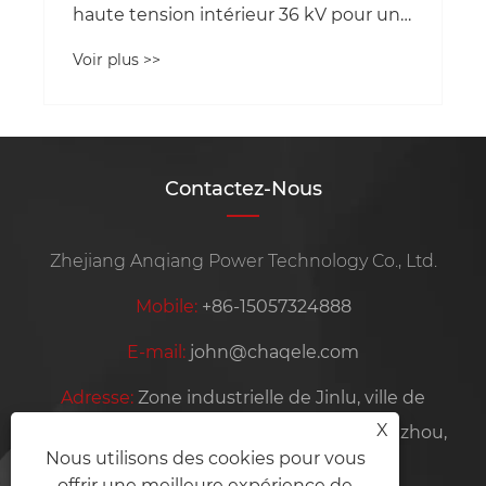
haute tension intérieur 36 kV pour une
distribution électrique sûre et fiable ?
Voir plus >>
Contactez-Nous
Zhejiang Anqiang Power Technology Co., Ltd.
Mobile:
+86-15057324888
E-mail:
john@chaqele.com
Adresse:
Zone industrielle de Jinlu, ville de
X
Beibaixiang, ville de Yueqing, ville de Wenzhou,
Nous utilisons des cookies pour vous
province du Zhejiang, Chine
offrir une meilleure expérience de