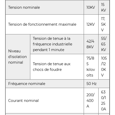
15
Tension nominale
10KV
KV
17,
Tension de fonctionnement maximale
12KV
5K
V
Tension de tenue à la
55/
42/4
fréquence industrielle
65
8KV
pendant 1 minute
KV
Niveau
d'isolation
75/8
105
nominal
Tension de tenue aux
5
/12
chocs de foudre
kilov
0K
olts
V
Fréquence nominale
50 Hz
63
200/
0/1
Courant nominal
400
25
A
0A