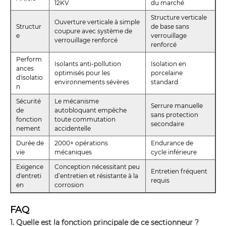
12KV
du marché
Structure verticale
Ouverture verticale à simple
Structur
de base sans
coupure avec système de
e
verrouillage
verrouillage renforcé
renforcé
Perform
Isolants anti-pollution
Isolation en
ances
optimisés pour les
porcelaine
d'isolatio
environnements sévères
standard
n
Sécurité
Le mécanisme
Serrure manuelle
de
autobloquant empêche
sans protection
fonction
toute commutation
secondaire
nement
accidentelle
Durée de
2000+ opérations
Endurance de
vie
mécaniques
cycle inférieure
Exigence
Conception nécessitant peu
Entretien fréquent
d'entreti
d’entretien et résistante à la
requis
en
corrosion
FAQ
1. Quelle est la fonction principale de ce sectionneur ?