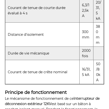
20/
6,3/1
Courant de tenue de courte durée
31,
2,5k
évalué à 4 s
5
A
kA
38
300
0
Distance d'isolement
mm
m
m
2000
Durée de vie mécanique
fois
50
16/31,
/8
Courant de tenue de crête nominal
5 kA
0k
A
Principe de fonctionnement
Le mécanisme de fonctionnement de ce
Interrupteur de
déconnexion extérieur 12KV
est basé sur un bâton à