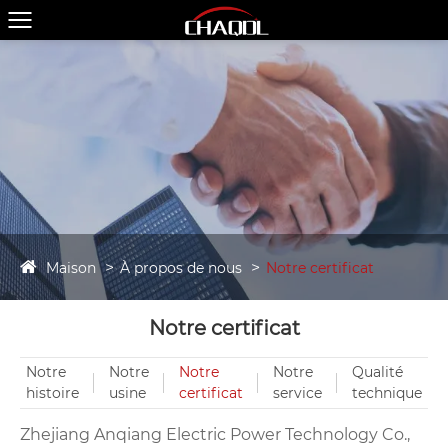
Maison
À propos de nous
Notre certificat
Notre certificat
Notre
Notre
Notre
Notre
Qualité
histoire
usine
certificat
service
technique
Zhejiang Anqiang Electric Power Technology Co.,